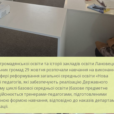
ромадянської освіти та історії закладів освіти Лановець
льних громад 29 жовтня розпочали навчання на виконан
 сфері реформування загальної середньої освіти «Нова
ї педагогів, які забезпечують реалізацію Державного
ому циклі базової середньої освіти (базове предметне
здійснюється тренерами-педагогами, підготовленими
ною формою навчання, відповідно до наказів департа
ації.