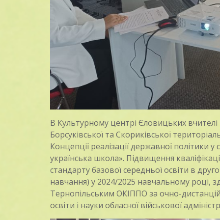
В Культурному центрі Єловицьких вчителі г
Борсуківської та Скориківської територіа
Концепції реалізації державної політики у
українська школа». Підвищення кваліфікаці
стандарту базової середньої освіти в друг
навчання) у 2024/2025 навчальному році, 
Тернопільським ОКІППО за очно-дистанцій
освіти і науки обласної військової адміністр