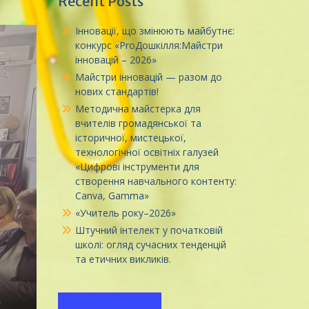
Recent Posts
Інновації, що змінюють майбутнє:
конкурс «ProДошкілля:Майстри
інновацій – 2026»
Майстри інновацій — разом до
нових стандартів!
Методична майстерка для
вчителів громадянської та
історичної, мистецької,
технологічної освітніх галузей
«Цифрові інструменти для
створення навчального контенту:
Canva, Gamma»
«Учитель року–2026»
Штучний інтелект у початковій
школі: огляд сучасних тенденцій
та етичних викликів.