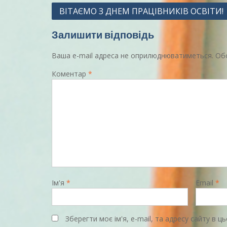
Навігація
ВІТАЄМО З ДНЕМ ПРАЦІВНИКІВ ОСВІТИ!
записів
Залишити відповідь
Ваша e-mail адреса не оприлюднюватиметься.
Обо
Коментар
*
Ім'я
*
Email
*
Зберегти моє ім'я, e-mail, та адресу сайту в 