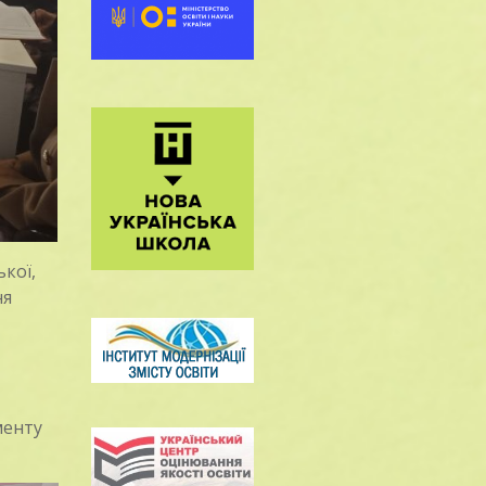
кої,
ня
менту